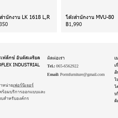
ะสำนักงาน LK 1618 L,R
โต๊ะสำนักงาน MVU-80
350
฿1,990
เฟล็กซ์ อินดัสเตรียล
ติดต่อเรา
เม
OFLEX INDUSTRIAL
เก
Tel.:
065-6562922
ส
Email:
Pormfurniture@gmail.com
โป
จำหน่าย
เฟอร์นิเจอร์
โ
พร้อมบริการออกแบบและ
บ
บบสำหรับองค์กร
ต