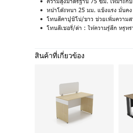
ความสูงมาตรฐาน 75 ซม. เหมาะกับ
หน้าโต๊ะหนา 25 มม. แข็งแรง มั่นคง
โทนสีคาปูชิโน่/ขาว ช่วยเพิ่มความส
โทนสีเชอรี่/ดำ
: ให้ความรู้สึก
หรูหร
สินค้าที่เกี่ยวข้อง