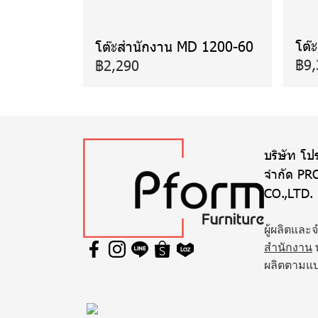
โต๊
โต๊ะสำนักงาน MD 1200-60
฿9,
฿2,290
บริษัท โปร
จำกัด PR
CO.,LTD.
ผู้ผลิตและ
สำนักงาน
ผลิตตามแ