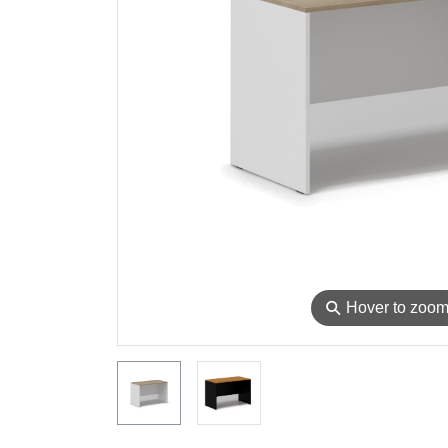
⚲
Hover to zoo