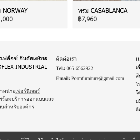
ม NORWAY
พรม CASABLANCA
,000
฿7,960
เฟล็กซ์ อินดัสเตรียล
ติดต่อเรา
เม
OFLEX INDUSTRIAL
เก
Tel.:
065-6562922
ส
Email:
Pormfurniture@gmail.com
โป
จำหน่าย
เฟอร์นิเจอร์
โ
พร้อมบริการออกแบบและ
บ
บบสำหรับองค์กร
ต