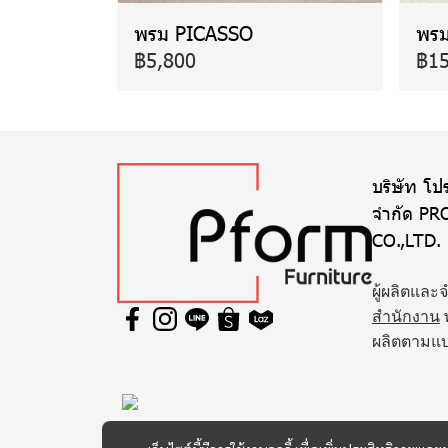
พรม PICASSO
พร
฿5,800
฿15
บริษัท โปร
จำกัด PR
CO.,LTD.
ผู้ผลิตและ
สำนักงาน
ผลิตตามแ