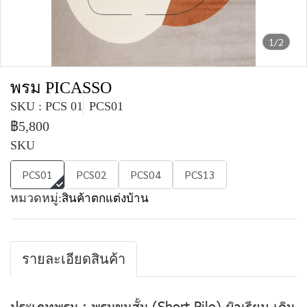
1/2
พรม PICASSO
SKU : PCS 01
PCS01
฿5,800
SKU
PCS01
PCS02
PCS04
PCS13
หมวดหมู่:
สินค้าตกแต่งบ้าน
รายละเอียดสินค้า
ประเภทพรม : พรมขนสั้น (Short Pile) ผิวเรียบ เดิน