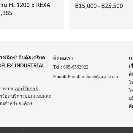
าน FL 1200 x REXA
฿15,000
-
฿25,500
,385
เฟล็กซ์ อินดัสเตรียล
ติดต่อเรา
เม
OFLEX INDUSTRIAL
เก
Tel.:
065-6562922
ส
Email:
Pormfurniture@gmail.com
โป
จำหน่าย
เฟอร์นิเจอร์
โ
พร้อมบริการออกแบบและ
บ
บบสำหรับองค์กร
ต