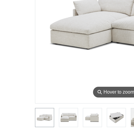
⚲
Hover to zoo