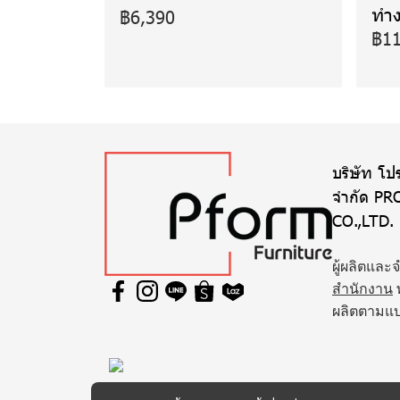
ทำง
฿6,390
฿11
บริษัท โปร
จำกัด PR
CO.,LTD.
ผู้ผลิตและ
สำนักงาน
ผลิตตามแ